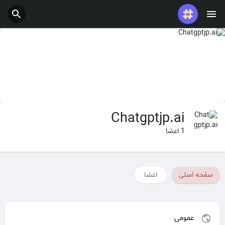
بودجه
Chatgptjp.ai
1 اعضا
صفحه اصلی
اعضا
عمومی