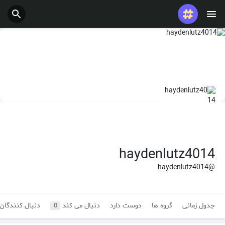
haydenlutz4014
@haydenlutz4014
جدول زمانی
گروه ها
دوست دارد
دنبال می کند
دنبال کنندگان
0