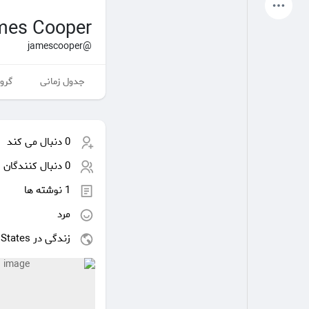
آخرین محصولات
mes Cooper
@jamescooper
جدول زمانی
گروه
صفحات من
صفحات لایک شده
0 دنبال می کند
انجمن
کاوش کنید
0 دنبال کنندگان
1 نوشته ها
پست های محبوب
بازی ها
مرد
زندگی در United States
شغل ها
ارائه می دهد
بودجه