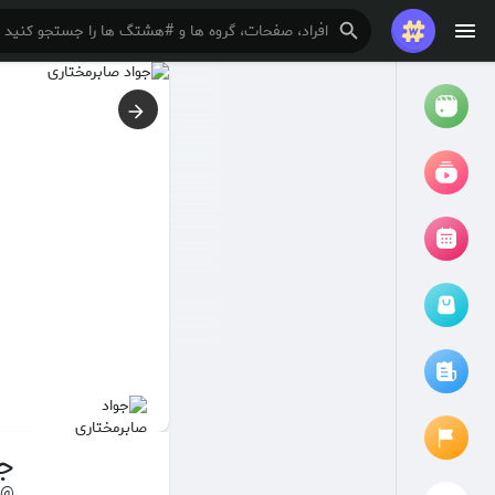
تماشا کردن
ریلزها
فیلم ها
مرور رویدادها
رویدادهای من
مقالات را مرور کنید
جو
@javadsm