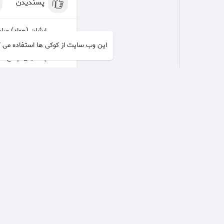
پسندیدن
ارشان (جواد) صاب
مبارک
این وب سایت از کوکی ها استفاده می 
·
·
پسندیدن
پاسخ
5 سال
ارشان (جواد
5 سال
چه خبر ؟
پسندیدن
bahareh6
درود سلامتی