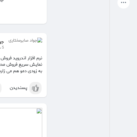
آخرین محصولات
صفحات من
صفحات لایک شده
جو
5 سال
نرم افزار اندروید فرو
نمایش سریع فروش محصو
انجمن
کاوش کنید
به زودی دمو هم می زارم
پست های محبوب
بازی ها
پسندیدن
شغل ها
ارائه می دهد
بودجه