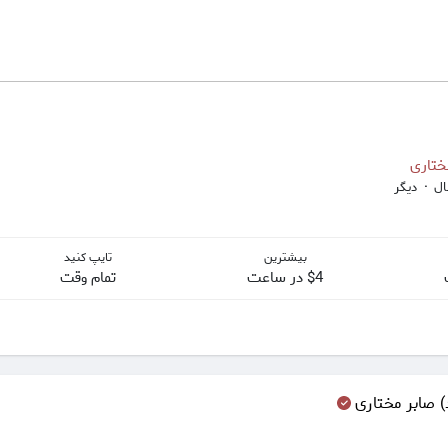
ختاری
·
دیگر
بیشترین
تایپ کنید
$4 در ساعت
تمام وقت
) صابر مختاری