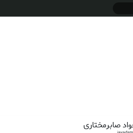
اد صابرمختاری