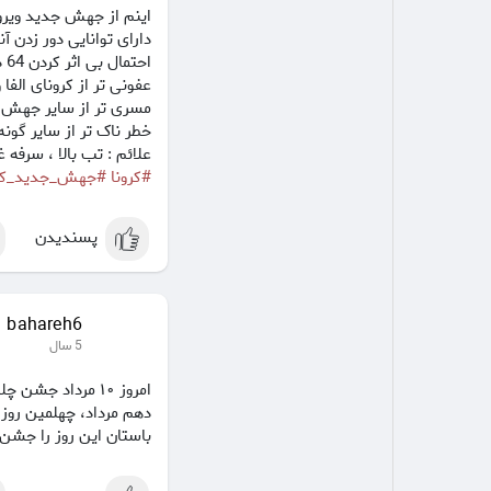
اینم از جهش جدید ویرو
دارای توانایی دور زدن آن
احتمال بی اثر کردن 64 درصدی برخی از واکسن ها
عفونی تر از کرونای الفا و
مسری تر از سایر جهش 
خطر ناک تر از سایر گونه
علائم : تب بالا ، سرفه
#کرونا
#جهش_جدید_کرو
پسندیدن
bahareh6
5 سال
امروز ‏۱۰ مرداد جشن چله تابستان یا چله تموز است.
دهم مرداد، چهلمین روز 
باستان این روز را جشن