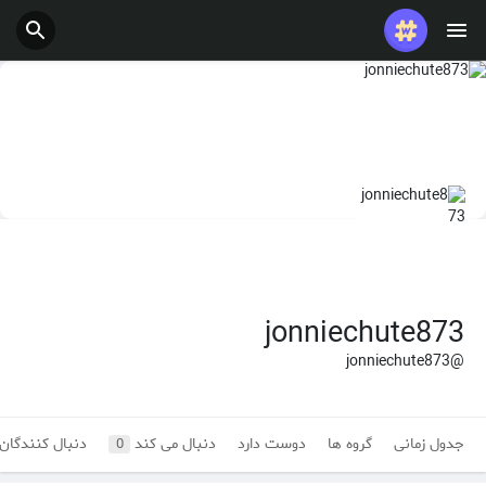
jonniechute873
@jonniechute873
جدول زمانی
گروه ها
دوست دارد
دنبال می کند
دنبال کنندگان
0