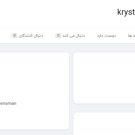
krys
 ها
دوست دارد
دنبال می کند
دنبال کنندگان
0
0
krystlehensman هنوز 