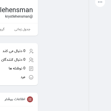
آخرین محصولات
tlehensman
@krystlehensman
جدول زمانی
گروه
صفحات من
صفحات لایک شده
0 دنبال می کند
انجمن
کاوش کنید
0 دنبال کنندگان
0 نوشته ها
پست های محبوب
بازی ها
مرد
شغل ها
ارائه می دهد
اطلاعات بیشتر
بودجه