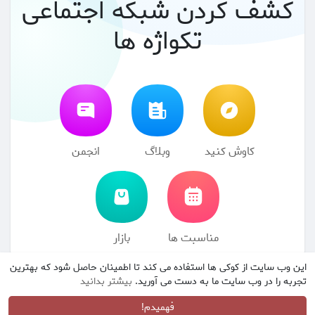
کشف کردن شبکه اجتماعی
تکواژه ها
کاوش کنید
وبلاگ
انجمن
مناسبت ها
بازار
این وب سایت از کوکی ها استفاده می کند تا اطمینان حاصل شود که بهترین
© 2026 شبکه اجتماعی تکواژه ها
شرایط استفاده
سیاست حفظ
·
·
تجربه را در وب سایت ما به دست می آورید.
بیشتر بدانید
حریم خصوصی
با ما تماس بگیرید
درباره
فهرست راهنما
وبلاگ
·
·
·
·
انجمن
مناسبت ها
بازار
زبان
·
·
فهمیدم!
·
·