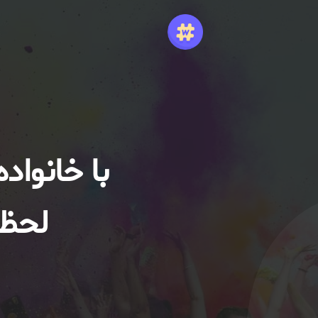
با خانواد
لحظا