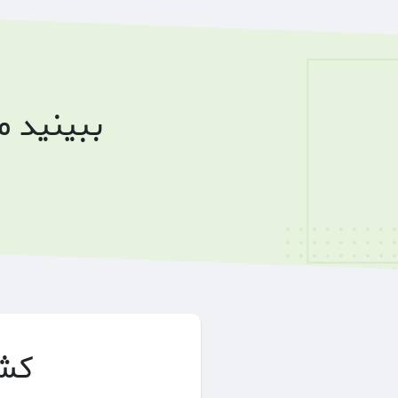
ببینید 
کشف