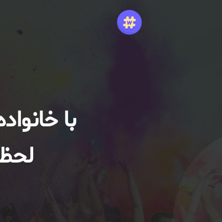
با خانواد
لحظا