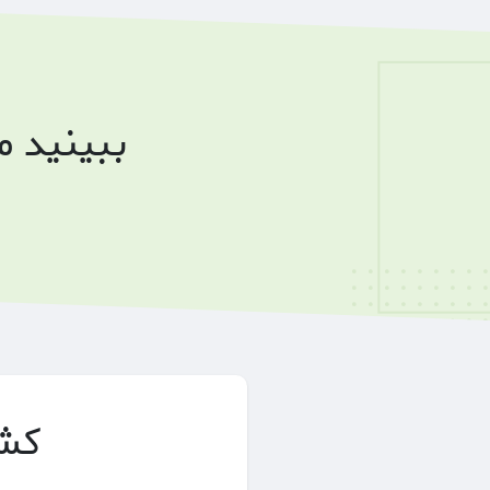
ببینید 
کشف