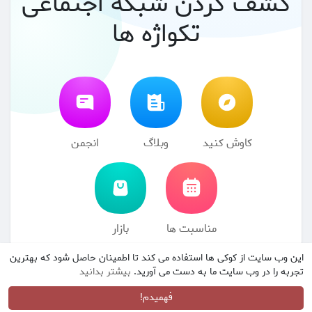
کشف کردن شبکه اجتماعی
تکواژه ها
کاوش کنید
وبلاگ
انجمن
مناسبت ها
بازار
این وب سایت از کوکی ها استفاده می کند تا اطمینان حاصل شود که بهترین
© 2026 شبکه اجتماعی تکواژه ها
شرایط استفاده
سیاست حفظ
·
·
تجربه را در وب سایت ما به دست می آورید.
بیشتر بدانید
حریم خصوصی
با ما تماس بگیرید
درباره
فهرست راهنما
وبلاگ
·
·
·
·
انجمن
مناسبت ها
بازار
زبان
·
·
فهمیدم!
·
·