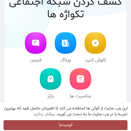
کشف کردن شبکه اجتماعی
تکواژه ها
کاوش کنید
وبلاگ
انجمن
مناسبت ها
بازار
این وب سایت از کوکی ها استفاده می کند تا اطمینان حاصل شود که بهترین
© 2026 شبکه اجتماعی تکواژه ها
شرایط استفاده
سیاست حفظ
·
·
تجربه را در وب سایت ما به دست می آورید.
بیشتر بدانید
حریم خصوصی
با ما تماس بگیرید
درباره
فهرست راهنما
وبلاگ
·
·
·
·
انجمن
مناسبت ها
بازار
زبان
·
·
فهمیدم!
·
·