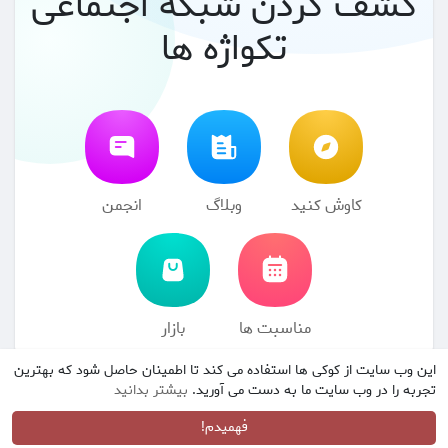
کشف کردن شبکه اجتماعی
تکواژه ها
کاوش کنید
وبلاگ
انجمن
مناسبت ها
بازار
این وب سایت از کوکی ها استفاده می کند تا اطمینان حاصل شود که بهترین
© 2026 شبکه اجتماعی تکواژه ها
شرایط استفاده
سیاست حفظ
·
·
تجربه را در وب سایت ما به دست می آورید.
بیشتر بدانید
حریم خصوصی
با ما تماس بگیرید
درباره
فهرست راهنما
وبلاگ
·
·
·
·
انجمن
مناسبت ها
بازار
زبان
·
·
فهمیدم!
·
·