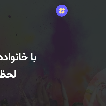
با خانواد
لحظا