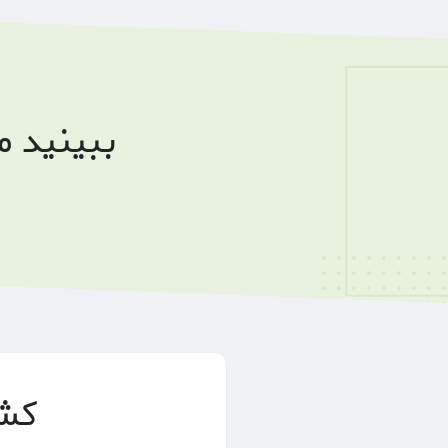
ببینید 
کشف