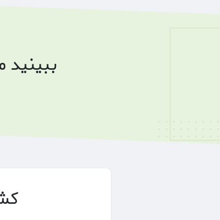
ببینید 
کشف