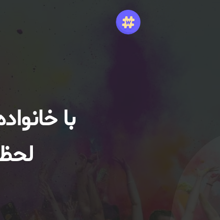
با خانواد
لحظا