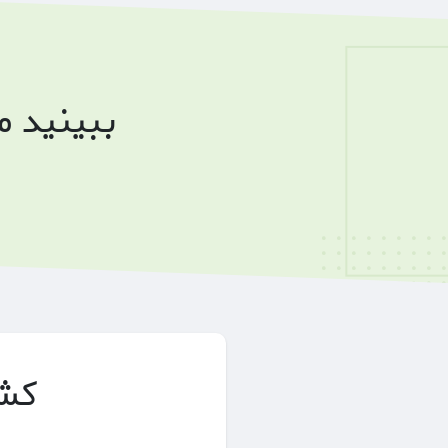
ببینید 
کشف