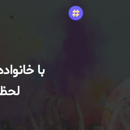
با خانواد
لحظا