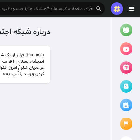
درباره شبکه اجتم
تماشا کردن
ریلزها
(Poemse) فراتر 
اندیشه، بستری را فراهم آو
فیلم ها
در دنیای شلوغ امروز، تکو
کردن و رشد یافتن. به ما ب
مرور رویدادها
رویدادهای من
مقالات را مرور کنید