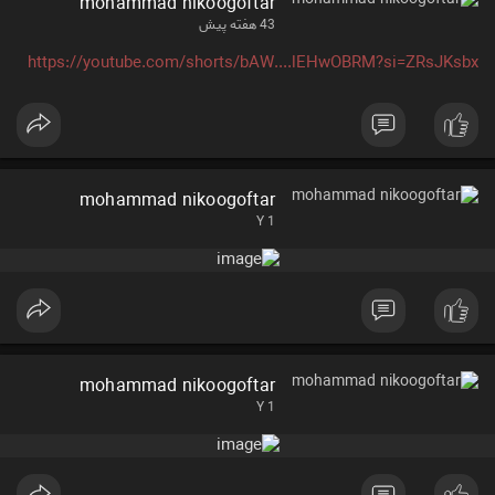
mohammad nikoogoftar
43 هفته پیش
https://youtube.com/shorts/bAW....lEHwOBRM?si=ZRsJKsbx
mohammad nikoogoftar
1 Y
mohammad nikoogoftar
1 Y