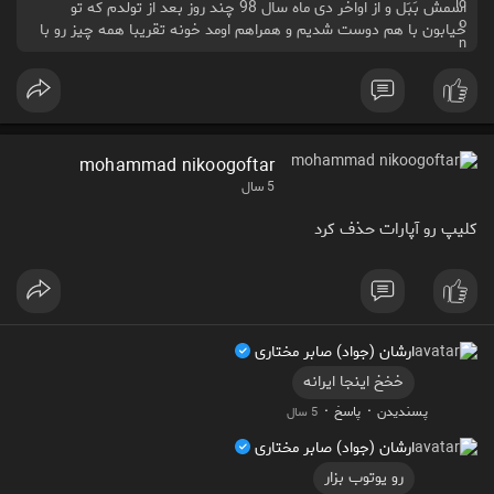
اسمش بَبَل و از اواخر دی ماه سال 98 چند روز بعد از تولدم که تو
خیابون با هم دوست شدیم و همراهم اومد خونه تقریبا همه چیز رو با
هم شریکیم از خونه گرفته تاهرچی تو یخچال هست ، این بهترین هدیه
تولدی بوده که گرفتم
mohammad nikoogoftar
5 سال
کلیپ رو آپارات حذف کرد
ارشان (جواد) صابر مختاری
خخخ اینجا ایرانه
·
·
پسندیدن
پاسخ
5 سال
ارشان (جواد) صابر مختاری
رو یوتوب بزار