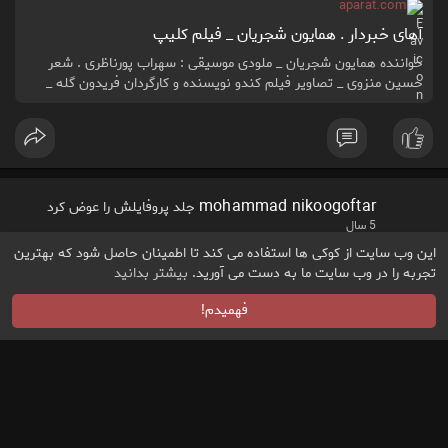
aparat.com
آهای خبردار . همایون شجریان _ فیلم کلیپ
خواننده همایون شجریان _ ملودی موسیقی : سهراب پورناظری . شعر
حسین منزوی _ تصاویر فیلم کندو نویسنده و کارگردان فریدون گله _
بهروز وثوقی . داوود رشیدی . 1354 _____ فیلم کلیپ محمد
نیکوگفتارآهای خبردار، مستی یا هشیار، خوابی یا بیدار، خوابی یا بیدارتو
شب
mohammad nikoogoftar
جلد پروفایلش را عوض کرد
5 سال
این وب سایت از کوکی ها استفاده می کند تا اطمینان حاصل شود که بهترین
تجربه را در وب سایت ما به دست می آورید.
بیشتر بدانید
فهمیدم!
mohammad nikoogoftar
5 سال
https://www.aparat.com/v/Lm2Yr