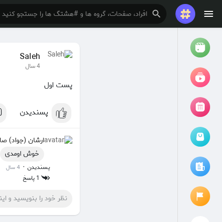
Saleh
تماشا کردن
ریلزها
4 سال
پست اول
فیلم ها
پسندیدن
ارشان (جواد) صا
مرور رویدادها
رویدادهای من
خوش اومدی
·
پسندیدن
4 سال
1 پاسخ
مقالات را مرور کنید