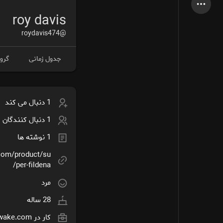
آخرین محصولات
roy davis
@roydavis474
جدول زمانی
گروه
صفحات من
صفحات لایک شده
1 دنبال می کند
انجمن
کاوش کنید
1 دنبال کنندگان
1 نوشته ها
پست های محبوب
بازی ها
com/product/su
per-fildena/
شغل ها
ارائه می دهد
مرد
28 ساله
بودجه
کار در
awake.com