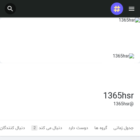
پست های محبوب
بازی ها
شغل ها
ارائه می دهد
بودجه
1365hsr
@1365hsr
جدول زمانی
گروه ها
دوست دارد
دنبال می کند
دنبال کنندگان
2