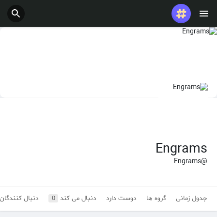
پست های محبوب
بازی ها
شغل ها
ارائه می دهد
بودجه
Engrams
@Engrams
جدول زمانی
گروه ها
دوست دارد
دنبال می کند
دنبال کنندگان
0