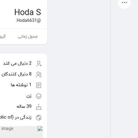
آخرین محصولات
Hoda S
@Hoda6631
جدول زمانی
گروه
صفحات من
صفحات لایک شده
2 دنبال می کند
انجمن
کاوش کنید
8 دنبال کنندگان
1 نوشته ها
پست های محبوب
بازی ها
زن
39 ساله
شغل ها
ارائه می دهد
زندگی در Iran (Islamic Republic of)
بودجه