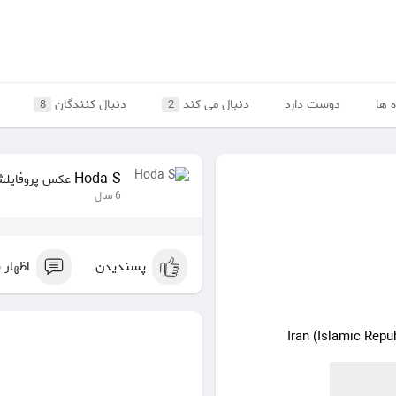
 ها
دوست دارد
دنبال می کند
دنبال کنندگان
8
2
Hoda S
عکس پروفایلش 
6 سال
پسندیدن
اظهار 