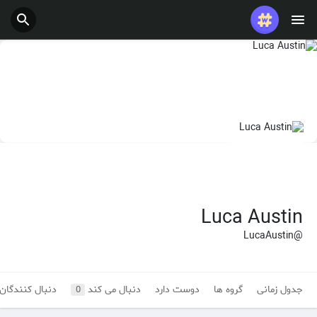
شغل ها
ارائه می دهد
بودجه
Luca Austin
@LucaAustin
جدول زمانی
گروه ها
دوست دارد
دنبال می کند
دنبال کنندگان
0