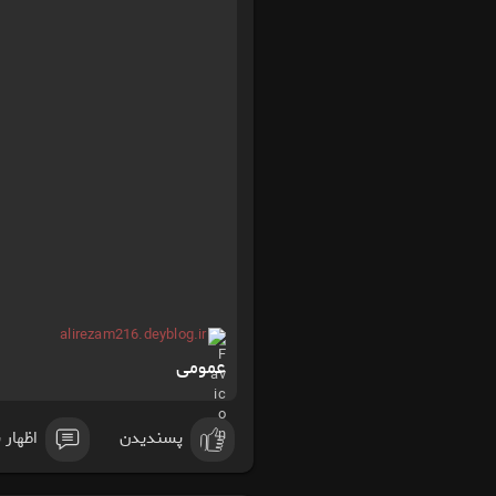
alirezam216.deyblog.ir
عمومی
پسندیدن
اظهار 