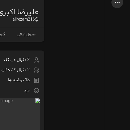
آخرین محصولات
علیرضا اکبری
@alirezam216
جدول زمانی
گروه
صفحات من
صفحات لایک شده
3 دنبال می کند
انجمن
کاوش کنید
2 دنبال کنندگان
18 نوشته ها
پست های محبوب
بازی ها
مرد
شغل ها
ارائه می دهد
بودجه