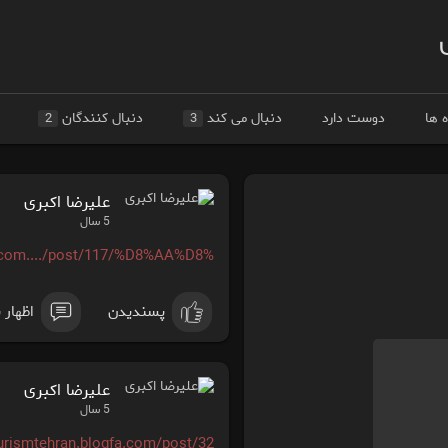
 ها
دوست دارد
دنبال می کند
دنبال کنندگان
2
3
علیرضا اکبری
5 سال
og.com..../post/117/%D8%AA%D8%
پسندیدن
اظهار 
علیرضا اکبری
5 سال
ourismtehran.blogfa.com/post/32