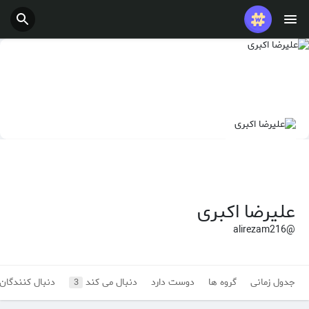
پست های محبوب
بازی ها
شغل ها
ارائه می دهد
بودجه
علیرضا اکبری
@alirezam216
جدول زمانی
گروه ها
دوست دارد
دنبال می کند
دنبال کنندگان
3