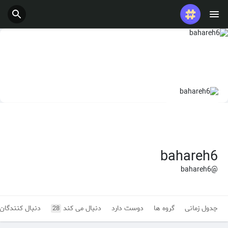
پست های محبوب
بازی ها
شغل ها
ارائه می دهد
بودجه
bahareh6
@bahareh6
جدول زمانی
گروه ها
دوست دارد
دنبال می کند
دنبال کنندگان
28