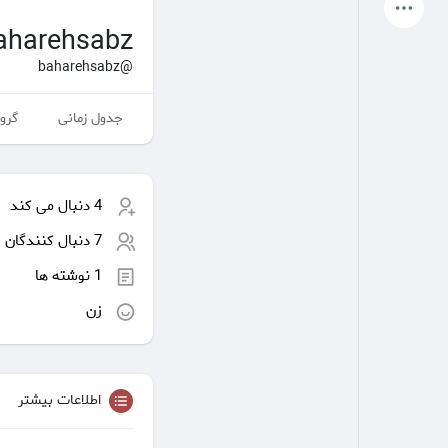
آخرین محصولات
aharehsabz
@baharehsabz
جدول زمانی
گروه
صفحات من
صفحات لایک شده
4 دنبال می کند
انجمن
کاوش کنید
7 دنبال کنندگان
1 نوشته ها
پست های محبوب
بازی ها
زن
شغل ها
ارائه می دهد
اطلاعات بیشتر
بودجه