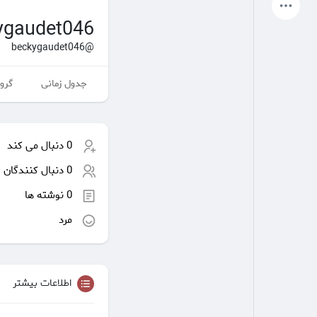
آخرین محصولات
ygaudet046
@beckygaudet046
جدول زمانی
گروه
صفحات من
صفحات لایک شده
0 دنبال می کند
انجمن
کاوش کنید
0 دنبال کنندگان
0 نوشته ها
پست های محبوب
بازی ها
مرد
شغل ها
ارائه می دهد
اطلاعات بیشتر
بودجه