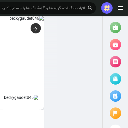
تماشا کردن
ریلزها
فیلم ها
مرور رویدادها
رویدادهای من
مقالات را مرور کنید