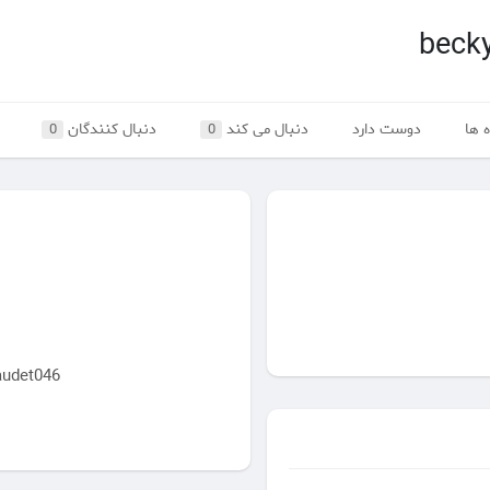
beck
 ها
دوست دارد
دنبال می کند
دنبال کنندگان
0
0
beckygaudet046 هنوز 