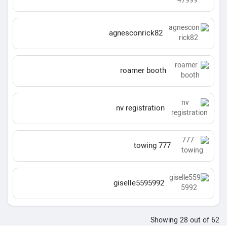
agnesconrick82
roamer booth
nv registration
777 towing
giselle5595992
Showing 28 out of 62