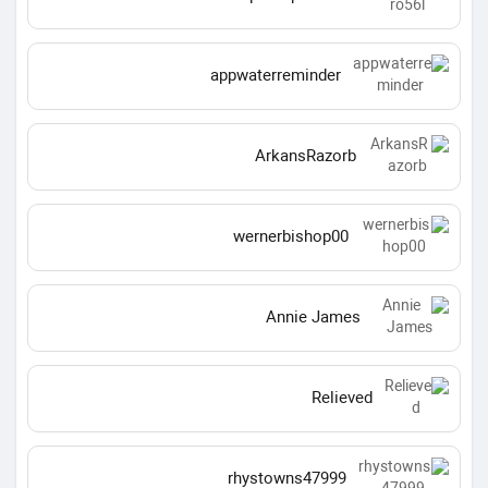
appwaterreminder
ArkansRazorb
wernerbishop00
Annie James
Relieved
rhystowns47999