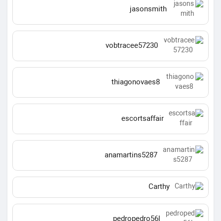
jasonsmith
vobtracee57230
thiagonovaes8
escortsaffair
anamartins5287
Carthy
pedropedro56l