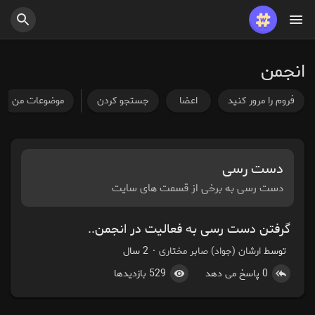
پست های محبوب
بازی ها
انجمن
شغل ها
ارائه می دهد
فروم را مرور کنید
اعضا
جستجو کردن
موضوعات من
بودجه
دست رسی
دست رسی به برخی از قسمت های سایت
گرفتن دست رسی به فعالیت در انجمن..
توسط
ارشان (جواد) صابر مختاری
2 سال
·
0 پاسخ می دهد
529 بازدیدها