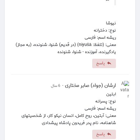
نیوشا
نوع: دخترانه
ریشه اسم: فارسی
معنی: (تلفظ: niyušā) (در قدیم) شنوا، شنونده، (به مجاز)
یادگیرنده، آموزنده - شنوا، شنونده
پاسخ
ارشان (جواد) صابر مختاری
·
6 سال
ابتین
نوع: پسرانه
ریشه اسم: فارسی
معنی: آبتین، روح کامل، انسان نیکو کار، از شخصیتهای
شاهنامه، نام پدر فریدون پادشاه پیشدادی
پاسخ