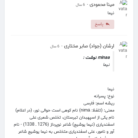
مینا محمودی
·
6 سال
نیما
پاسخ
ارشان (جواد) صابر مختاری
·
6 سال
minaa نوشت :
نیما
نیما
نوع: پسرانه
ریشه اسم: فارسی
معنی: (تلفظ: nimā) نام کوهی است حوالی نور، (در اعلام)
نام یکی از اسپهبدان تبرستان، تخلص شعری علی
اسفندیاری (نیما یوشیج) شاعر نوپرداز (1276 ـ 1338) - نام
آور و نامور، علی اسفندیاری متخلص به نیما یوشیج شاعر