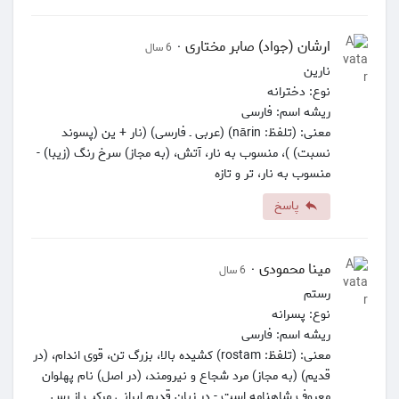
ارشان (جواد) صابر مختاری
·
6 سال
نارین
نوع: دخترانه
ریشه اسم: فارسی
معنی: (تلفظ: nārin) (عربی ـ فارسی) (نار + ین (پسوند
نسبت) )، منسوب به نار، آتش، (به مجاز) سرخ رنگ (زیبا) -
منسوب به نار، تر و تازه
پاسخ
مینا محمودی
·
6 سال
رستم
نوع: پسرانه
ریشه اسم: فارسی
معنی: (تلفظ: rostam) کشیده بالا، بزرگ تن، قوی اندام، (در
قدیم) (به مجاز) مرد شجاع و نیرومند، (در اصل) نام پهلوان
معروف شاهنامه است - در زبان قدیم ایرانی مرکب از رس