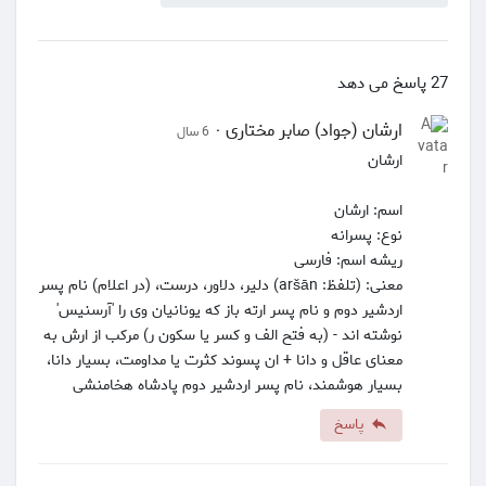
27 پاسخ می دهد
ارشان (جواد) صابر مختاری
·
6 سال
ارشان
اسم: ارشان
نوع: پسرانه
ریشه اسم: فارسی
معنی: (تلفظ: aršān) دلیر، دلاور، درست، (در اعلام) نام پسر
اردشیر دوم و نام پسر ارته باز که یونانیان وی را 'آرسنیس'
نوشته اند - (به فتح الف و کسر یا سکون ر) مرکب از ارش به
معنای عاقل و دانا + ان پسوند کثرت یا مداومت، بسیار دانا،
بسیار هوشمند، نام پسر اردشیر دوم پادشاه هخامنشی
پاسخ