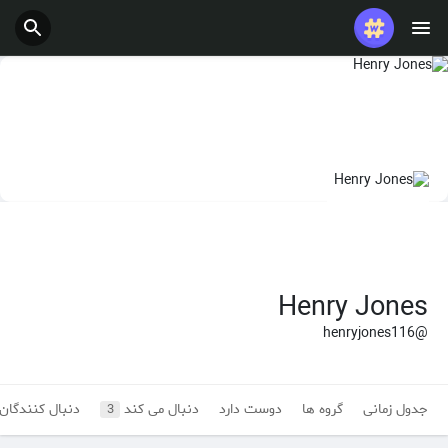
پست های محبوب
بازی ها
شغل ها
ارائه می دهد
بودجه
Henry Jones
@henryjones116
جدول زمانی
گروه ها
دوست دارد
دنبال می کند
دنبال کنندگان
3