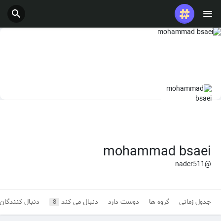
پست های محبوب
بازی ها
شغل ها
ارائه می دهد
بودجه
mohammad bsaei
@nader511
جدول زمانی
گروه ها
دوست دارد
دنبال می کند
دنبال کنندگان
8