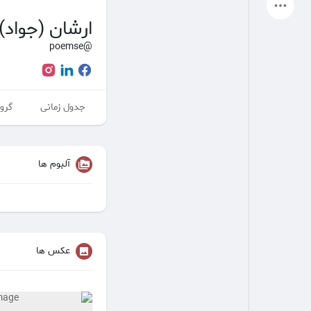
آخرین محصولات
ارشان (جواد)
@poemse
صفحات من
صفحات لایک شده
جدول زمانی
گروه
انجمن
کاوش کنید
آلبوم ها
پست های محبوب
بازی ها
شغل ها
ارائه می دهد
عکس ها
بودجه