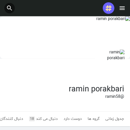
پست های محبوب
بازی ها
شغل ها
ارائه می دهد
بودجه
ramin porakbari
@ramin58
جدول زمانی
گروه ها
دوست دارد
دنبال می کند
دنبال کنندگان
18