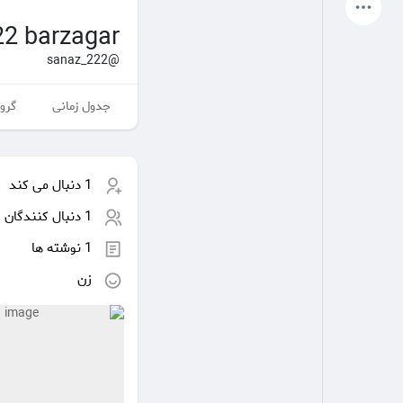
آخرین محصولات
2 barzagar
@sanaz_222
جدول زمانی
گروه
صفحات من
صفحات لایک شده
1 دنبال می کند
انجمن
کاوش کنید
1 دنبال کنندگان
1 نوشته ها
پست های محبوب
بازی ها
زن
شغل ها
ارائه می دهد
بودجه