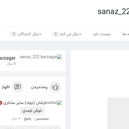
sanaz_22
 ها
دوست دارد
دنبال می کند
دنبال کنندگان
1
1
arzagar
4 سال
پسندیدن
اظهار 
ارشان (جواد) صابر مختاری
خوش اومدی
·
·
پسندیدن
پاسخ
4 سال