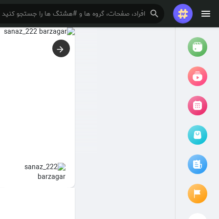
تماشا کردن
ریلزها
فیلم ها
مرور رویدادها
رویدادهای من
مقالات را مرور کنید