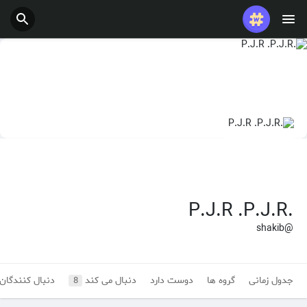
پست های محبوب
بازی ها
شغل ها
ارائه می دهد
بودجه
.P.J.R .P.J.R
@shakib
جدول زمانی
گروه ها
دوست دارد
دنبال می کند
دنبال کنندگان
8