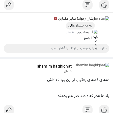
ارشان (جواد) صابر مختاری
به به بسیار عالی
1
·
پسندیدن
6 سال
1 پاسخ
shamim haghighat
6 سال
همه ی غصه ی یعقوب از این بود که کاش
باد ها عطر که دادند خبر هم بدهند