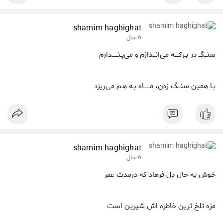
shamim haghighat
6 سال
سنــگــ در بـرکــــه می‌انــدازم و می‌‌پـنـــــدارم
بـا همین سنــگ زدن، مــــــاه بـه هـم می‌ریزد
shamim haghighat
6 سال
خوش به حال دل فرهاد که درمدت عمر
مزه تلخ ترین خاطره اش شیرین است