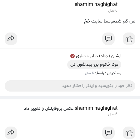
shamim haghighat
6 سال
من گم شدموسط سایت خخ
ارشان (جواد) صابر مختاری
مونا خانوم برو پیداشون کن
·
·
پسندیدن
پاسخ
6 سال
shamim haghighat
عکس پروفایلش را تغییر داد
6 سال