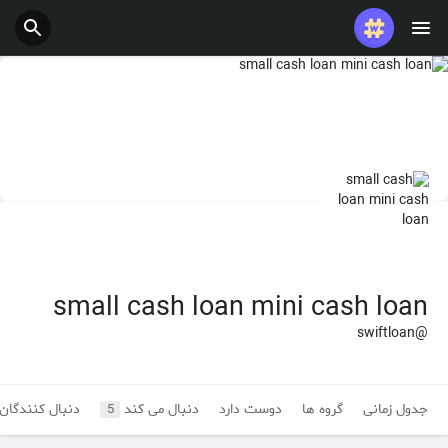
پست های محبوب
بازی ها
شغل ها
ارائه می دهد
بودجه
small cash loan mini cash loan
@swiftloan
جدول زمانی
گروه ها
دوست دارد
دنبال می کند
دنبال کنندگان
5