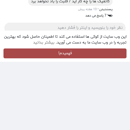
کانفیگ ها را چه کار اید / قلبت را باد نخواهد برد
·
پسندیدن
13 هفته پیش
7 پاسخ می دهد
این وب سایت از کوکی ها استفاده می کند تا اطمینان حاصل شود که بهترین
تجربه را در وب سایت ما به دست می آورید.
بیشتر بدانید
تکتاز ‌
فهمیدم!
14 هفته پیش
ایران فقط یک نام نیست یک جهان است .
جهانی از اساطیر ، شعر، موسیقی ، معماری و اندیشه .
هر وجب خاک تو داستانی دارد برای گفتن .
میراث هزاران سالِ تمدن در رگ های تو جاریست
تکتاز ‌
14 هفته پیش