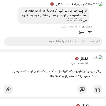
ارشان (جواد) صابر مختاری
از چت جی پی تی کپی کردی یا اون از تو چون هر
وقت شعرم می نویسم خیلی مشکل داره همینا رو
می گه 🤣 🤣 🤣
·
پسندیدن
13 هفته پیش
1 پاسخ
تکتاز ‌
13 هفته پیش
ايرانى بودن اينطوريه كه تنها حق انتخابى كه دارى اينه كه سره چى
اعصابت خورد باشه, منو باز و تنوع بالا...
تکتاز ‌