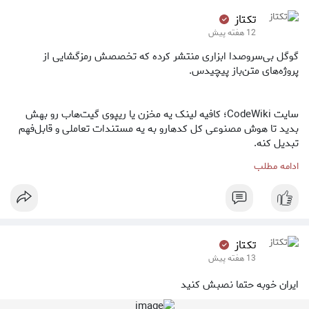
تکتاز ‌
12 هفته پیش
گوگل بی‌سروصدا ابزاری منتشر کرده که تخصصش رمزگشایی از
پروژه‌های متن‌باز پیچیدس.
سایت CodeWiki؛ کافیه لینک یه مخزن یا ریپوی گیت‌هاب رو بهش
بدید تا هوش مصنوعی کل کدهارو به یه مستندات تعاملی و قابل‌فهم
تبدیل کنه.
ادامه مطلب
این ابزار فقط کدها را خلاصه نمی‌کنه، نمودار وابستگی هارو خودکار رسم
میکنه، مرحله به مرحله توضیح میده هر ماژول از کد چه کاری انجام
میده و همچنین یه آموزش برای مبتدی ها از روی ریپو میسازه و
چت‌بات داخلی هم داره.
تکتاز ‌
13 هفته پیش
لینکش :
ایران خوبه حتما نصبش کنید
codewiki.google