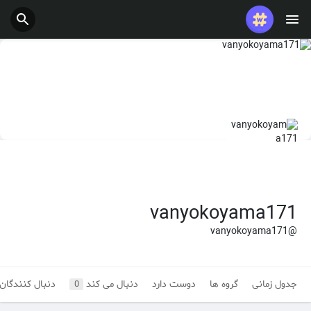
پست های محبوب
بازی ها
شغل ها
ارائه می دهد
بودجه
vanyokoyama171
@vanyokoyama171
جدول زمانی
گروه ها
دوست دارد
دنبال می کند
دنبال کنندگان
0