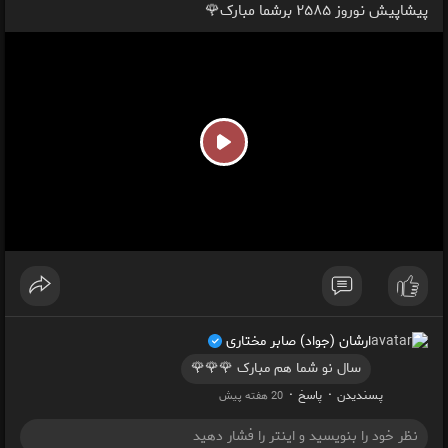
پیشاپیش نوروز ۲۵۸۵ برشما مبارک🌹
P
l
a
y
ارشان (جواد) صابر مختاری
سال نو شما هم مبارک 🌹🌹🌹
·
·
پسندیدن
پاسخ
20 هفته پیش