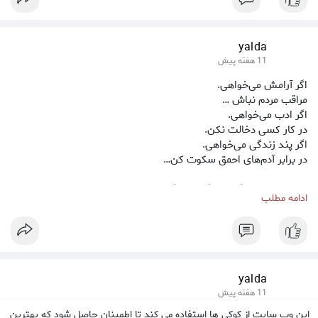
yalda
11 هفته پیش
اگر آرامش می‌خواهی.
مراقب مردم نباش …
اگر ادب می‌خواهی.
در کار کسی دخالت نکن.
اگر پند زندگی می‌خواهی.
در برابر آدم‌های احمق سکوت کن…
ﻣﻬﻢ ﻧﯿﺴﺖ ﺯﻧﺪﮔﯽﺍﻡ ﭼﮕﻮﻧﻪ می‌گذرد.
ادامه مطلب
ﻋﺎﺷﻖ ﺁﻥ ﺧﺎﻃﺮﺍﺗﯽ ﻫﺴﺘﻢ ﮐﻪ
ﺗﺼﺎﺩﻓﯽ ﺍﺯ ﺫﻫﻨﻢ ﻋﺒﻮﺭ می‌کنند
yalda
ﻭ. ﺑﺎﻋﺚ ﻟﺒﺨﻨﺪﻡ می‌شوند.
11 هفته پیش
این وب سایت از کوکی ها استفاده می کند تا اطمینان حاصل شود که بهترین
کسی که خواب باشد را