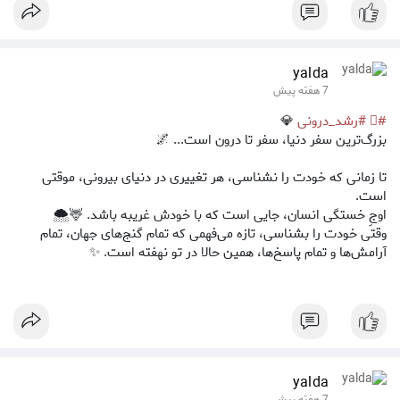
اینگونه زندگی‌مان پر از برکت و آرامش خواهد بود🌨️🍋🦌
yalda
7 هفته پیش
#⃣
#رشد_درونی
💎
بزرگ‌ترین سفر دنیا، سفر تا درون است... 🌌
تا زمانی که خودت را نشناسی، هر تغییری در دنیای بیرونی، موقتی
است.
اوجِ خستگی انسان، جایی است که با خودش غریبه باشد. 🦌🌨️
وقتی خودت را بشناسی، تازه می‌فهمی که تمام گنج‌های جهان، تمام
آرامش‌ها و تمام پاسخ‌ها، همین حالا در تو نهفته است. ✨
yalda