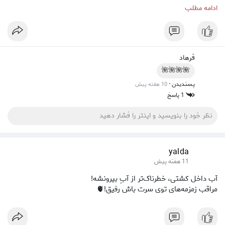
«من ارزش دارم، و اجازه نمیدم هر کسی وارد فضای من بشه.»
ادامه مطلب
این خودش یک قدرت زنانه‌ ست، نرم اما قدرتمند🦢🫧
فرهاد
🌺🌺🌺🌺
·
پسندیدن
10 هفته پیش
1 پاسخ
yalda
11 هفته پیش
آب داخل کشتی، خطرناک‌تر از آبِ بیرونشه!
مراقب زمزمه‌های توی سرت باش رفیق!🫀