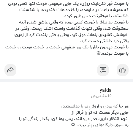
با خودت قهر نکن!یک روزی، یک جایی میفهمی خودت تنها کسی بودی
که همیشه باهات راه اومده، با خنده هات خندیده، با شکستت
شکسته، با موفقیتت حس غرور کرده.
با خودت بد نباش! خودت کسی بوده که وقتی عاشق شدی آینه
معشوقت شد، وقتی تنهات گذاشت واست اشک ریخت، وقتی در
آغوشش کشیدی باهات ذوق کرد، وقتی باختی بلندت کرد از زمین،
وقتی درد داشتی حست کرد.
با خودت مهربون باش! یک روز میفهمی خودت با خودت موندی و خودت
با خودت مونده.🌸
yalda
10 هفته پیش
هر جا که بودی و ارزشِ تو را ندانستند،
جایی دیگر هست که تو را فراتر از
آنچه انتظار داری، قدر می‌دانند. پس رها کن، بگذار زندگی تو را
به سوی جایگاه‌های بهتر ببرد...🌻