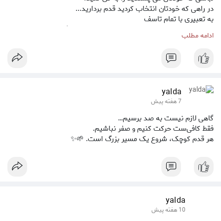
در راهی که خودتان انتخاب کردید قدم بردارید...
به تعبیری با تمام تاسف
"ما بیشتر می پسندیم که خوشبخت نباشیم اما دیگران ما را خوشبخت
ادامه مطلب
بدانند تا این که خوشبخت باشیم اما دیگران ما را بدبخت بدانند..."
👤آنتونی رابینز
yalda
7 هفته پیش
گاهی لازم نیست به صد برسیم…
فقط کافی‌ست حرکت کنیم و صفر نباشیم.
هر قدم کوچک، شروع یک مسیر بزرگ است. 🌱✨
yalda
10 هفته پیش