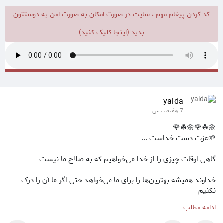
کد کردن پیغام مهم ، سایت در صورت امکان به صورت امن به دوستتون
بدید (اینجا کلیک کنید)
yalda
7 هفته پیش
🌼☘🌹🌼☘🌹
🌱عزت دست خداست ...
گاهی اوقات چیزی را از خدا می‌خواهیم که به صلاح ما نیست
خداوند همیشه بهترین‌ها را برای ما می‌خواهد حتی اگر ما آن را درک
نکنیم
ادامه مطلب
پس به جای اصرار بر خواسته‌های خودمون،از خدا بخواهیم که آنچه به
صلاح ماست را به ما ببخشد