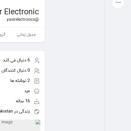
آخرین محصولات
r Electronic
@yasirelectronics
جدول زمانی
گروه
صفحات من
صفحات لایک شده
6 دنبال می کند
انجمن
کاوش کنید
0 دنبال کنندگان
2 نوشته ها
پست های محبوب
بازی ها
مرد
16 ساله
شغل ها
ارائه می دهد
زندگی در Pakistan
بودجه