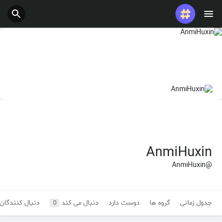
پست های محبوب
بازی ها
شغل ها
ارائه می دهد
بودجه
AnmiHuxin
@AnmiHuxin
جدول زمانی
گروه ها
دوست دارد
دنبال می کند
دنبال کنندگان
0