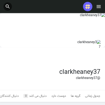
پست های محبوب
بازی ها
شغل ها
ارائه می دهد
بودجه
clarkheaney37
@clarkheaney37
جدول زمانی
گروه ها
دوست دارد
دنبال می کند
دنبال کنندگان
0