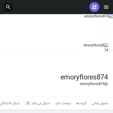
پست های محبوب
بازی ها
شغل ها
ارائه می دهد
بودجه
emoryflores874
@emoryflores874
جدول زمانی
گروه ها
دوست دارد
دنبال می کند
دنبال کنندگان
0