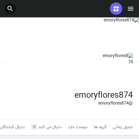
پست های محبوب
بازی ها
شغل ها
ارائه می دهد
بودجه
emoryflores874
@emoryflores874
جدول زمانی
گروه ها
دوست دارد
دنبال می کند
دنبال کنندگان
0