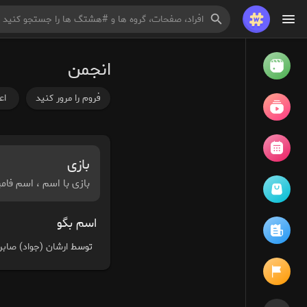
انجمن
تماشا کردن
ریلزها
فروم را مرور کنید
اع
فیلم ها
بازی
بازی با اسم ، اسم فامی
مرور رویدادها
رویدادهای من
اسم بگو
توسط
ارشان (جواد) صابر
مقالات را مرور کنید