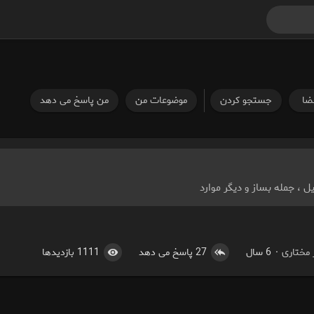
ضا
جستجو کردن
موضوعات من
من پاسخ می دهد
ل ، جمله بساز و دیگر موارد
 مختاری
6 سال
27 پاسخ می دهد
1111 بازدیدها
·