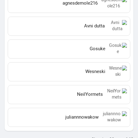
agnesdemole216
Avni dutta
Gosuke
Wesneski
NeilYormets
juliannnowakow