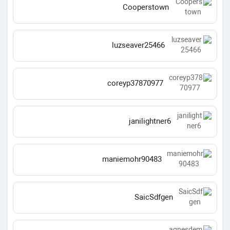
Cooperstown
luzseaver25466
coreyp37870977
janilightner6
maniemohr90483
SaicSdfgen