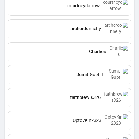
courtneydarrow
archerdonnelly
Charlies
Sumit Guptill
faithbrewis326
OptovKin2323